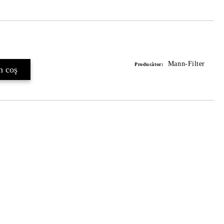
Îmi doresc
Mann-Filter
Producător: