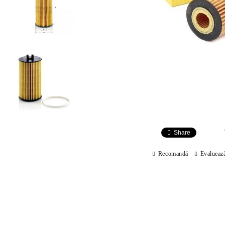
Share
Recomandă
Evalueaz