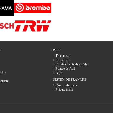
ic
Piese
Transmisie
Suspensie
Curele și Role de Ghidaj
Pompe de Apă
frânǎ
Bujii
SISTEM DE FRÂNARE
parbriz
Discuri de frână
Plăcuțe frână