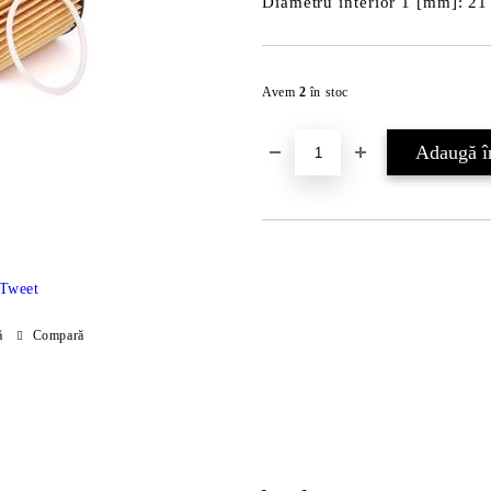
Diametru interior 1 [mm]: 21
Avem
2
în stoc
Tweet
ă
Compară