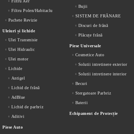
Filtru Aer
Bujii
Filtru Polen/Habitaclu
SISTEM DE FRÂNARE
Pachete Revizie
Discuri de frână
Uleiuri și lichide
Plăcuțe frână
Ulei Transmisie
Piese Universale
Ulei Hidraulic
Cosmetice Auto
Ulei motor
Solutii intretinere exterior
Lichide
Solutii intretinere interior
Antigel
Becuri
Lichid de frânǎ
Stergatoare Parbriz
AdBlue
Baterii
Lichid de parbriz
Echipament de Protecție
Aditivi
Piese Auto