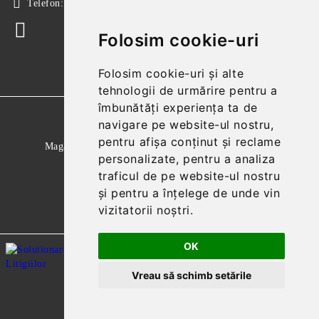
Telefon:
+40 724 746 565
Folosim cookie-uri
Folosim cookie-uri și alte
tehnologii de urmărire pentru a
îmbunătăți experiența ta de
GDPR
navigare pe website-ul nostru,
pentru afișa conținut și reclame
Magazinul nostru respecta 100% prevederile GDPR.
personalizate, pentru a analiza
Citeste politica de confidentialitate
traficul de pe website-ul nostru
și pentru a înțelege de unde vin
Informatiile mele personale
vizitatorii noștri.
OK
Vreau să schimb setările
Solutie comert electronic Seliton