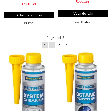
0.00Lei
37.00Lei
Vezi detalii
Stoc Epuizat
În stoc
Page 1 of 2
«
»
1
2