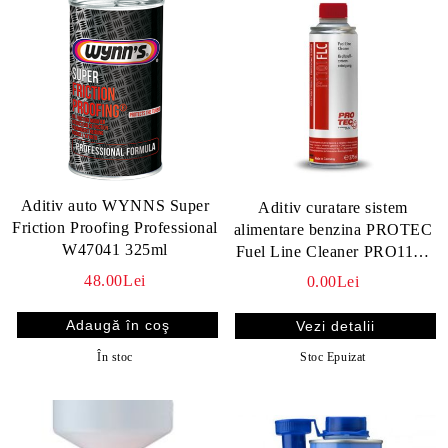
Aditiv auto WYNNS Super
Aditiv curatare sistem
Friction Proofing Professional
alimentare benzina PROTEC
W47041 325ml
Fuel Line Cleaner PRO1101
375 ml
48.00Lei
0.00Lei
Vezi detalii
În stoc
Stoc Epuizat