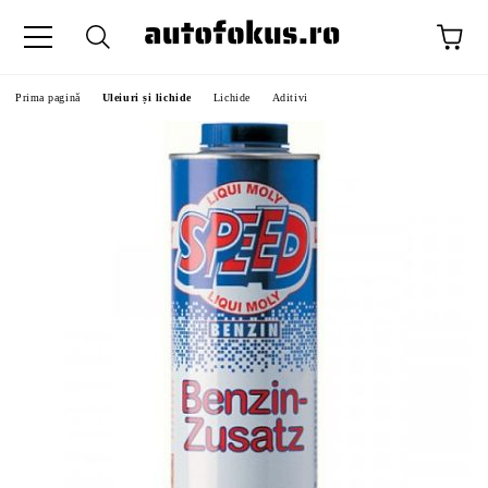
Prima pagină
Uleiuri și lichide
Lichide
Aditivi