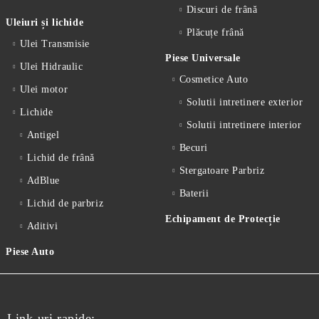
Discuri de frână
Uleiuri și lichide
Plăcuțe frână
Ulei Transmisie
Piese Universale
Ulei Hidraulic
Cosmetice Auto
Ulei motor
Solutii intretinere exterior
Lichide
Solutii intretinere interior
Antigel
Becuri
Lichid de frânǎ
Stergatoare Parbriz
AdBlue
Baterii
Lichid de parbriz
Echipament de Protecție
Aditivi
Piese Auto
Link-uri rapide: