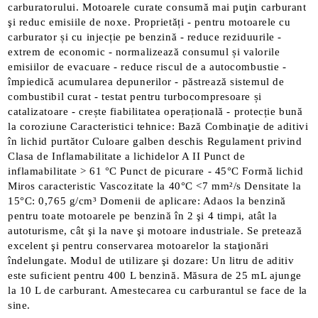
carburatorului. Motoarele curate consumă mai puţin carburant
şi reduc emisiile de noxe. Proprietăți - pentru motoarele cu
carburator și cu injecție pe benzină - reduce reziduurile -
extrem de economic - normalizează consumul și valorile
emisiilor de evacuare - reduce riscul de a autocombustie -
împiedică acumularea depunerilor - păstrează sistemul de
combustibil curat - testat pentru turbocompresoare și
catalizatoare - crește fiabilitatea operațională - protecție bună
la coroziune Caracteristici tehnice: Bază Combinaţie de aditivi
în lichid purtător Culoare galben deschis Regulament privind
Clasa de Inflamabilitate a lichidelor A II Punct de
inflamabilitate > 61 °C Punct de picurare - 45°C Formă lichid
Miros caracteristic Vascozitate la 40°C <7 mm²/s Densitate la
15°C: 0,765 g/cm³ Domenii de aplicare: Adaos la benzină
pentru toate motoarele pe benzină în 2 şi 4 timpi, atât la
autoturisme, cât şi la nave şi motoare industriale. Se pretează
excelent şi pentru conservarea motoarelor la staţionări
îndelungate. Modul de utilizare şi dozare: Un litru de aditiv
este suficient pentru 400 L benzină. Măsura de 25 mL ajunge
la 10 L de carburant. Amestecarea cu carburantul se face de la
sine.