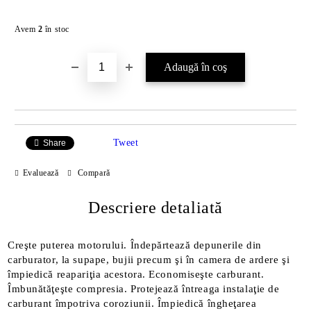
Îmi doresc
Avem
2
în stoc
Tweet
Share
Evaluează
Compară
Descriere detaliată
Creşte puterea motorului. Îndepărtează depunerile din
carburator, la supape, bujii precum şi în camera de ardere şi
împiedică reapariţia acestora. Economiseşte carburant.
Îmbunătăţeşte compresia. Protejează întreaga instalaţie de
carburant împotriva coroziunii. Împiedică îngheţarea