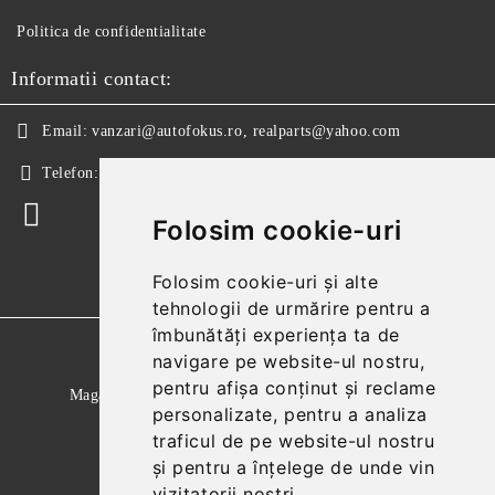
Politica de confidentialitate
Informatii contact:
Email:
vanzari@autofokus.ro, realparts@yahoo.com
Telefon:
+40 724 746 565
Folosim cookie-uri
Folosim cookie-uri și alte
tehnologii de urmărire pentru a
îmbunătăți experiența ta de
GDPR
navigare pe website-ul nostru,
pentru afișa conținut și reclame
Magazinul nostru respecta 100% prevederile GDPR.
personalizate, pentru a analiza
Citeste politica de confidentialitate
traficul de pe website-ul nostru
și pentru a înțelege de unde vin
Informatiile mele personale
vizitatorii noștri.