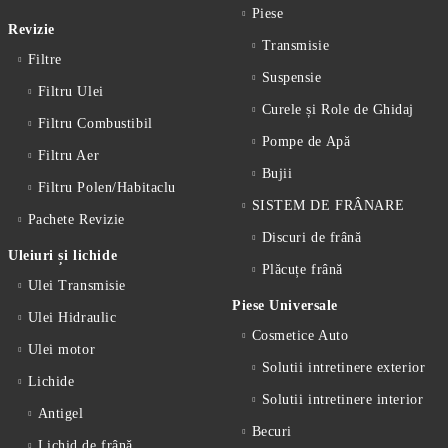
Piese
Revizie
Transmisie
Filtre
Suspensie
Filtru Ulei
Curele și Role de Ghidaj
Filtru Combustibil
Pompe de Apă
Filtru Aer
Bujii
Filtru Polen/Habitaclu
SISTEM DE FRÂNARE
Pachete Revizie
Discuri de frână
Uleiuri și lichide
Plăcuțe frână
Ulei Transmisie
Piese Universale
Ulei Hidraulic
Cosmetice Auto
Ulei motor
Solutii intretinere exterior
Lichide
Solutii intretinere interior
Antigel
Becuri
Lichid de frânǎ