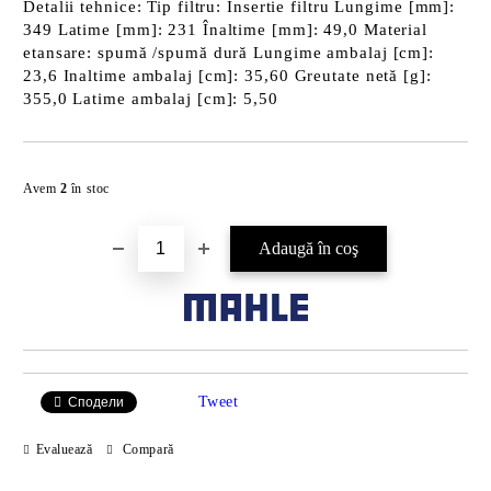
Detalii tehnice: Tip filtru: Insertie filtru Lungime [mm]:
349 Latime [mm]: 231 Înaltime [mm]: 49,0 Material
etansare: spumă /spumă dură Lungime ambalaj [cm]:
23,6 Inaltime ambalaj [cm]: 35,60 Greutate netă [g]:
355,0 Latime ambalaj [cm]: 5,50
Îmi doresc
Avem
2
în stoc
Tweet
Сподели
Evaluează
Compară