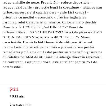
reduc emisiile de noxe. Proprietăți - reduce depozitele -
reduce reziduurile - protecție bună la coroziune - testat pentru
turbocompresoare și catalizatoare - arde fără cenușă -
prietenos cu mediul - economic - previne înghețarea
carburatorului Caracteristici tehnice: Culoare maro deschis
Densitate la 15ºC 0,809 g/ml DIN 51757 Punct de
inflamabilitate: +63 °C DIN ISO 2592 Punct de picurare < -40
°C DIN ISO 3016 Viscositate la 40 °C <7 mm²/s Miros
caracteristic Formă lichid Domenii de utilizare: Adecvat
pentru toate motoarele pe benzină – preventiv sau pentru
remedierea problemelor. Testat pentru sisteme turbo şi sisteme
cu catalizator. Mod de utilizare: Se adaugă direct în rezervorul
de carburant. Conţinutul dozei este suficient pentru 75 l de
combustibil.
Știri
RSS știri
Vezi toate știrile