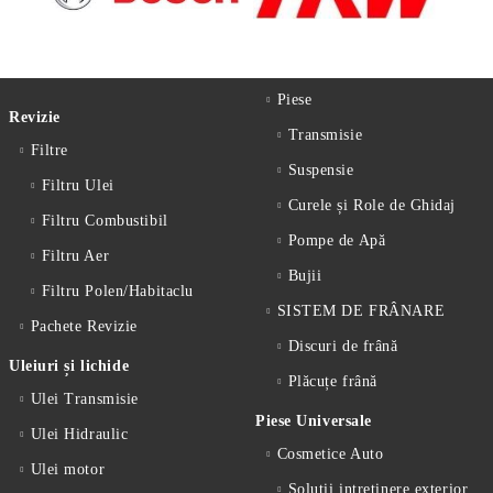
Piese
Revizie
Transmisie
Filtre
Suspensie
Filtru Ulei
Curele și Role de Ghidaj
Filtru Combustibil
Pompe de Apă
Filtru Aer
Bujii
Filtru Polen/Habitaclu
SISTEM DE FRÂNARE
Pachete Revizie
Discuri de frână
Uleiuri și lichide
Plăcuțe frână
Ulei Transmisie
Piese Universale
Ulei Hidraulic
Cosmetice Auto
Ulei motor
Solutii intretinere exterior