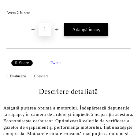
Îmi doresc
Avem
2
în stoc
Tweet
Share
Evaluează
Compară
Descriere detaliată
Asigură puterea optimă a motorului. Îndepărtează depunerile
la supape, în camera de ardere şi împiedică reapariţia acestora.
Economiseşte carburant. Optimizează valorile de verificare a
gazelor de eşapament şi performanţa motorului. Îmbunătăţeşte
compresia. Motoarele curate consumă mai puţin carburant şi