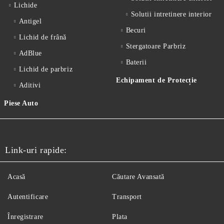
Lichide
Solutii intretinere interior
Antigel
Becuri
Lichid de frânǎ
Stergatoare Parbriz
AdBlue
Baterii
Lichid de parbriz
Echipament de Protecție
Aditivi
Piese Auto
Link-uri rapide:
Acasă
Căutare Avansată
Autentificare
Transport
Înregistrare
Plata