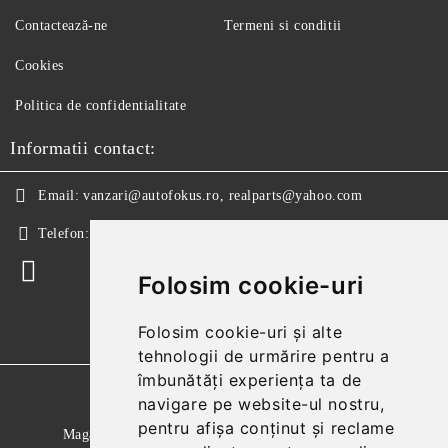
Contactează-ne
Termeni si conditii
Cookies
Politica de confidentialitate
Informatii contact:
Email:
vanzari@autofokus.ro, realparts@yahoo.com
Telefon:
+40 724 746 565
Folosim cookie-uri
Folosim cookie-uri și alte
tehnologii de urmărire pentru a
îmbunătăți experiența ta de
GDPR
navigare pe website-ul nostru,
pentru afișa conținut și reclame
Magazinul nostru respecta 100% prevederile GDPR.