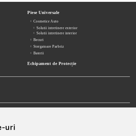
Piese Universale
Cosmetice Auto
Solutii intretinere exterior
Solutii intretinere interior
Becuri
Stergatoare Parbriz
Baterii
Echipament de Protecție
 realparts@yahoo.com
-uri