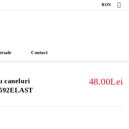
RON
ersale
Contact
48.00Lei
u caneluri
592ELAST