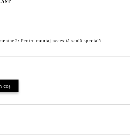
ELAST
mentar 2: Pentru montaj necesită sculă specială
Îmi doresc