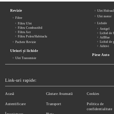
Revizie
Ulei Hidraul
Ulei motor
Filtre
Lichide
Filtru Ulei
Filtru Combustibil
Antigel
Filtru Aer
Lichid de 
Filtru Polen/Habitaclu
AdBlue
Lichid de 
Pachete Revizie
Aditivi
Uleiuri și lichide
Piese Auto
Ulei Transmisie
Link-uri rapide:
Acasă
Căutare Avansată
Cookies
Autentificare
Transport
Politica de
confidentialitate