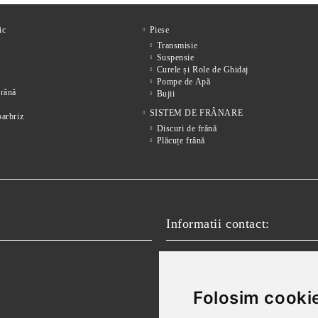
ic
Piese
Transmisie
Suspensie
Curele și Role de Ghidaj
Pompe de Apă
frânǎ
Bujii
SISTEM DE FRÂNARE
parbriz
Discuri de frână
Plăcuțe frână
Informatii contact:
Email:
vanzari@autofokus.ro,
Telefon:
+40 724 746 565
Folosim cookie