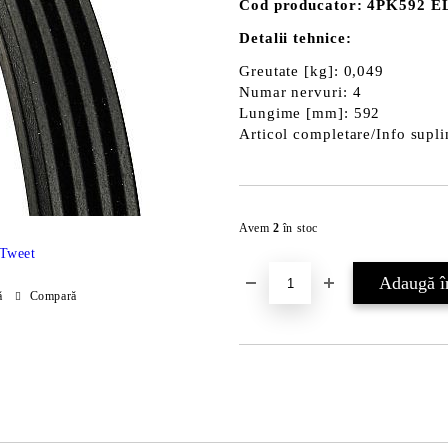
Cod producator: 4PK592 
Detalii tehnice:
Greutate [kg]: 0,049
Numar nervuri: 4
Lungime [mm]: 592
Articol completare/Info supli
Avem
2
în stoc
Tweet
ă
Compară