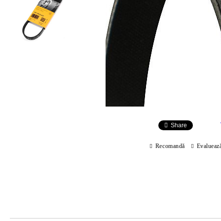
Share
Recomandă
Evalueaz