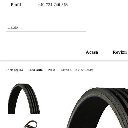
Profil
+40 724 746 565
Acasa
Revizii
Prima pagină
Piese Auto
Piese
Curele și Role de Ghidaj