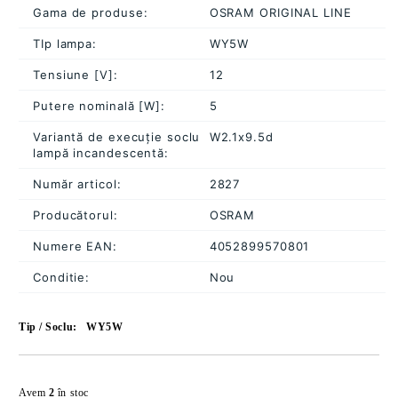
Gama de produse:
OSRAM ORIGINAL LINE
TIp lampa:
WY5W
Tensiune [V]:
12
Putere nominală [W]:
5
Variantă de execuție soclu
W2.1x9.5d
lampă incandescentă:
Număr articol:
2827
Producătorul:
OSRAM
Numere EAN:
4052899570801
Conditie:
Nou
Tip / Soclu:
WY5W
Îmi doresc
Avem
2
în stoc