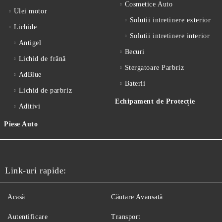
Cosmetice Auto
Ulei motor
Solutii intretinere exterior
Lichide
Solutii intretinere interior
Antigel
Becuri
Lichid de frânǎ
Stergatoare Parbriz
AdBlue
Baterii
Lichid de parbriz
Echipament de Protecție
Aditivi
Piese Auto
Link-uri rapide:
Acasă
Căutare Avansată
Autentificare
Transport