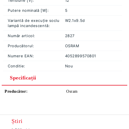
Tensiune [V]:
12
Putere nominală [W]:
5
Variantă de execuție soclu
W2.1x9.5d
lampă incandescentă:
Număr articol:
2827
Producătorul:
OSRAM
Numere EAN:
4052899570801
Conditie:
Nou
Specificații
Producător:
Osram
Știri