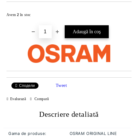
Îmi doresc
Avem
2
în stoc
Tweet
Сподели
Evaluează
Compară
Descriere detaliată
Gama de produse:
OSRAM ORIGINAL LINE