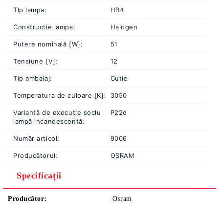
TIp lampa:
HB4
Constructie lampa:
Halogen
Putere nominală [W]:
51
Tensiune [V]:
12
Tip ambalaj:
Cutie
Temperatura de culoare [K]:
3050
Variantă de execuție soclu
P22d
lampă incandescentă:
Număr articol:
9006
Producătorul:
OSRAM
Specificații
Producător:
Osram