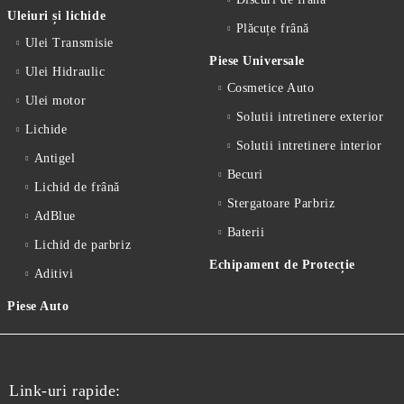
Uleiuri și lichide
Plăcuțe frână
Ulei Transmisie
Piese Universale
Ulei Hidraulic
Cosmetice Auto
Ulei motor
Solutii intretinere exterior
Lichide
Solutii intretinere interior
Antigel
Becuri
Lichid de frânǎ
Stergatoare Parbriz
AdBlue
Baterii
Lichid de parbriz
Echipament de Protecție
Aditivi
Piese Auto
Link-uri rapide: