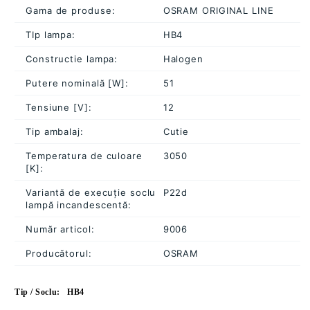
Gama de produse:
OSRAM ORIGINAL LINE
TIp lampa:
HB4
Constructie lampa:
Halogen
Putere nominală [W]:
51
Tensiune [V]:
12
Tip ambalaj:
Cutie
Temperatura de culoare
3050
[K]:
Variantă de execuție soclu
P22d
lampă incandescentă:
Număr articol:
9006
Producătorul:
OSRAM
Tip / Soclu:
HB4