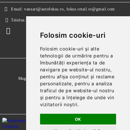
Email:
vanzari@autofokus.ro, fokus.retail.sv@gmail.com
Telefon:
+40 724 746 565
Folosim cookie-uri
Folosim cookie-uri și alte
tehnologii de urmărire pentru a
îmbunătăți experiența ta de
GDPR
navigare pe website-ul nostru,
pentru afișa conținut și reclame
Magazinul nostru respecta 100% prevederile GDPR.
personalizate, pentru a analiza
Citeste politica de confidentialitate
traficul de pe website-ul nostru
și pentru a înțelege de unde vin
Informatiile mele personale
vizitatorii noștri.
OK