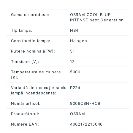
Gama de produse:
OSRAM COOL BLUE
INTENSE next Generation
TIp lampa:
HB4
Constructie lampa:
Halogen
Putere nominală [W]:
51
Tensiune [V]:
12
Temperatura de culoare
5000
[K]:
Variantă de execuție soclu
P22d
lampă incandescentă:
Număr articol:
9006CBN-HCB
Producătorul:
OSRAM
Numere EAN:
4062172215046