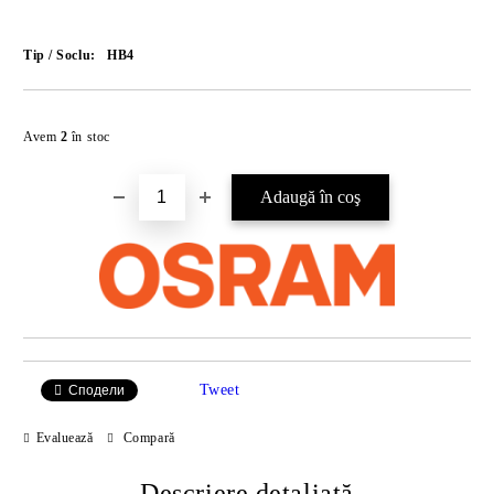
Tip / Soclu:
HB4
Îmi doresc
Avem
2
în stoc
Tweet
Сподели
Evaluează
Compară
Descriere detaliată