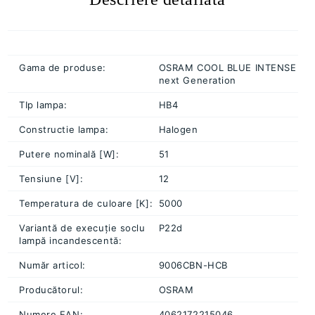
Gama de produse:
OSRAM COOL BLUE INTENSE
next Generation
TIp lampa:
HB4
Constructie lampa:
Halogen
Putere nominală [W]:
51
Tensiune [V]:
12
Temperatura de culoare [K]:
5000
Variantă de execuție soclu
P22d
lampă incandescentă:
Număr articol:
9006CBN-HCB
Producătorul:
OSRAM
Numere EAN:
4062172215046