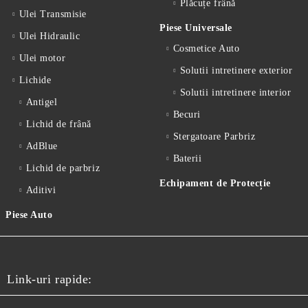
Plăcuțe frână
Ulei Transmisie
Piese Universale
Ulei Hidraulic
Cosmetice Auto
Ulei motor
Solutii intretinere exterior
Lichide
Solutii intretinere interior
Antigel
Becuri
Lichid de frânǎ
Stergatoare Parbriz
AdBlue
Baterii
Lichid de parbriz
Echipament de Protecție
Aditivi
Piese Auto
Link-uri rapide: