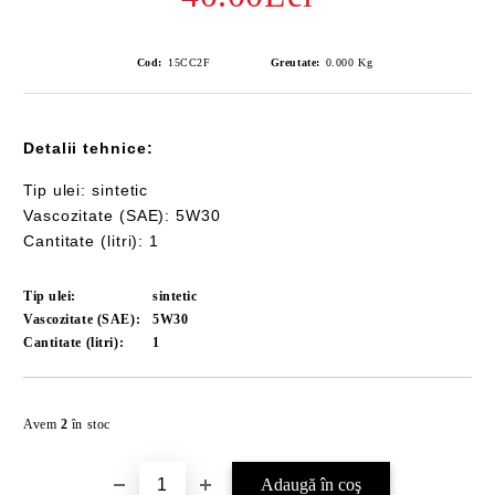
Cod:
15CC2F
Greutate:
0.000
Kg
Detalii tehnice:
Tip ulei: sintetic
Vascozitate (SAE): 5W30
Cantitate (litri): 1
Tip ulei:
sintetic
Vascozitate (SAE):
5W30
Cantitate (litri):
1
Îmi doresc
Avem
2
în stoc