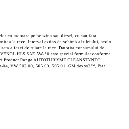
or cu motoare pe benzina sau diesel, cu sau fara
nirea la rece. Interval extins de schimb al uleiului, acolo
rata a fazei de rulare la rece. Datorita consumului de
 RAVENOL HLS SAE 5W-30 este special formulat conforma
teristici Product Range AUTOTURISME CLEANSTYNTO
fe-04, VW 502 00, 505 00, 505 01, GM dexos2™, Fiat