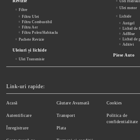
Revizie
Ulei Hidraul
Ulei motor
Filtre
Lichide
Filtru Ulei
Filtru Combustibil
Antigel
Filtru Aer
Lichid de 
Filtru Polen/Habitaclu
AdBlue
Lichid de 
Pachete Revizie
Aditivi
Uleiuri și lichide
Piese Auto
Ulei Transmisie
Link-uri rapide:
Acasă
Căutare Avansată
Cookies
Autentificare
Transport
Politica de
confidentialitate
Înregistrare
Plata