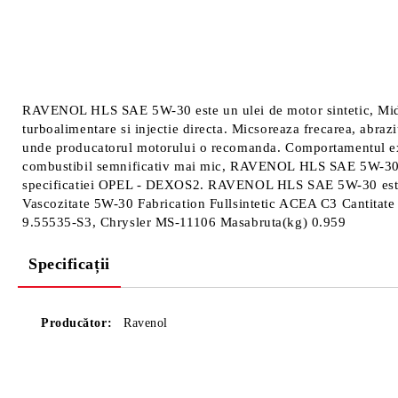
RAVENOL HLS SAE 5W-30 este un ulei de motor sintetic, Mid S
turboalimentare si injectie directa. Micsoreaza frecarea, abraz
unde producatorul motorului o recomanda. Comportamentul excele
combustibil semnificativ mai mic, RAVENOL HLS SAE 5W-30 c
specificatiei OPEL - DEXOS2. RAVENOL HLS SAE 5W-30 este
Vascozitate 5W-30 Fabrication Fullsintetic ACEA C3 Cantit
9.55535-S3, Chrysler MS-11106 Masabruta(kg) 0.959
Specificații
Producător:
Ravenol