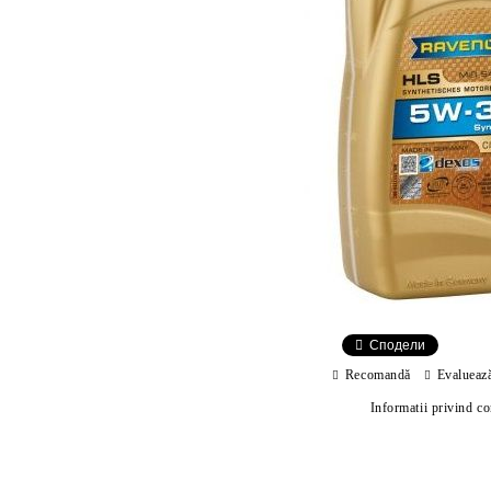
Сподели
Recomandă
Evalueaz
Informatii privind c