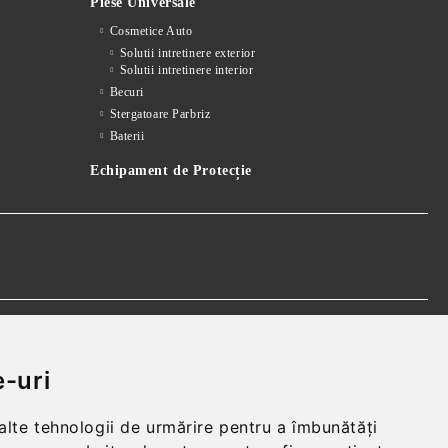
Piese Universale
Cosmetice Auto
Solutii intretinere exterior
Solutii intretinere interior
Becuri
Stergatoare Parbriz
Baterii
Echipament de Protecție
 realparts@yahoo.com
-uri
 alte tehnologii de urmărire pentru a îmbunătăți