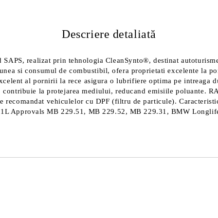
Descriere detaliată
APS, realizat prin tehnologia CleanSynto®, destinat autoturismel
iunea si consumul de combustibil, ofera proprietati excelente la por
nt al pornirii la rece asigura o lubrifiere optima pe intreaga du
ontribuie la protejarea mediului, reducand emisiile poluante.
 recomandat vehiculelor cu DPF (filtru de particule). Carac
ate 1L Approvals MB 229.51, MB 229.52, MB 229.31, BMW Longli