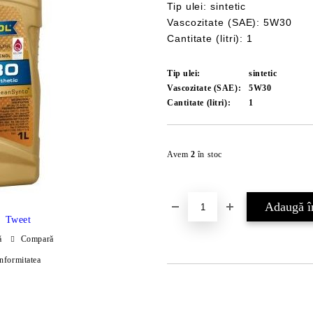
Tip ulei: sintetic
Vascozitate (SAE): 5W30
Cantitate (litri): 1
Tip ulei:
sintetic
Vascozitate (SAE):
5W30
Cantitate (litri):
1
Avem
2
în stoc
Tweet
ă
Compară
onformitatea