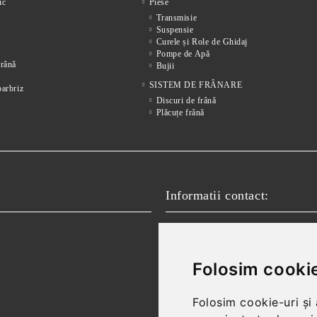
ic
Piese
Transmisie
Suspensie
Curele și Role de Ghidaj
Pompe de Apă
frânǎ
Bujii
SISTEM DE FRÂNARE
parbriz
Discuri de frână
Plăcuțe frână
Informatii contact:
Email:
vanzari@autofokus.ro,
Telefon:
+40 724 746 565
Folosim cookie
Folosim cookie-uri și