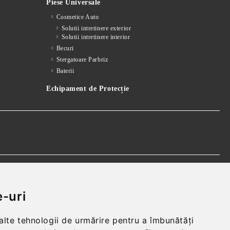
Piese Universale
Cosmetice Auto
Solutii intretinere exterior
Solutii intretinere interior
Becuri
Stergatoare Parbriz
Baterii
Echipament de Protecție
 realparts@yahoo.com
-uri
 alte tehnologii de urmărire pentru a îmbunătăți