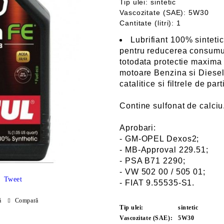
Tip ulei: sintetic
Vascozitate (SAE): 5W30
Cantitate (litri): 1
Lubrifiant 100% sintet
pentru reducerea consumu
totodata protectie maxima
motoare Benzina si Diese
catalitice si filtrele de pa
Contine sulfonat de calciu
Aprobari:
- GM-OPEL Dexos2;
- MB-Approval 229.51;
- PSA B71 2290;
- VW 502 00 / 505 01;
Tweet
- FIAT 9.55535-S1.
ă
Compară
Tip ulei:
sintetic
Vascozitate (SAE):
5W30