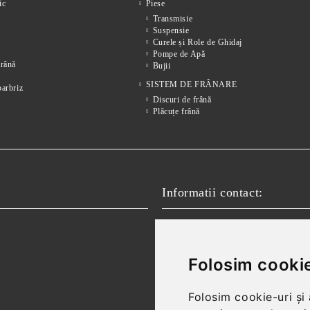
ic
Piese
Transmisie
Suspensie
Curele și Role de Ghidaj
Pompe de Apă
frânǎ
Bujii
SISTEM DE FRÂNARE
parbriz
Discuri de frână
Plăcuțe frână
Informatii contact:
Email:
vanzari@autofokus.ro,
Telefon:
+40 724 746 565
Folosim cookie
Folosim cookie-uri și