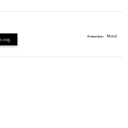
Îmi doresc
Motul
Producător: