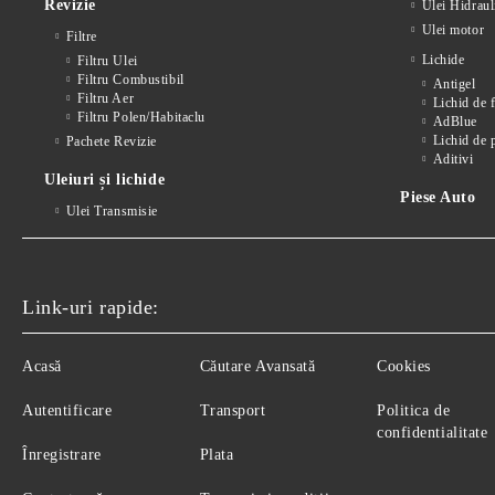
Revizie
Ulei Hidraul
Ulei motor
Filtre
Lichide
Filtru Ulei
Filtru Combustibil
Antigel
Filtru Aer
Lichid de 
Filtru Polen/Habitaclu
AdBlue
Lichid de 
Pachete Revizie
Aditivi
Uleiuri și lichide
Piese Auto
Ulei Transmisie
Link-uri rapide:
Acasă
Căutare Avansată
Cookies
Autentificare
Transport
Politica de
confidentialitate
Înregistrare
Plata