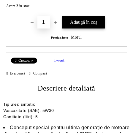
Îmi doresc
Avem
2
în stoc
Motul
Producător:
Tweet
Сподели
Evaluează
Compară
Descriere detaliată
Tip ulei: sintetic
Vascozitate (SAE): 5W30
Cantitate (litri): 5
Conceput special pentru ultima generație de motoare