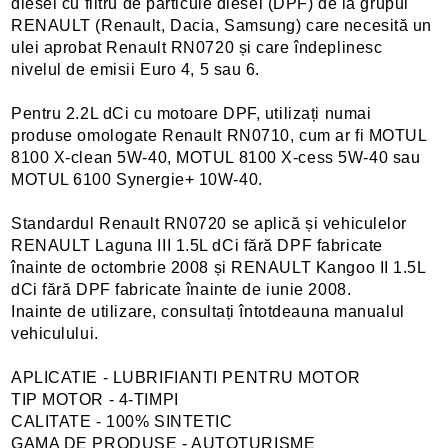
diesel cu filtru de particule diesel (DPF) de la grupul
RENAULT (Renault, Dacia, Samsung) care necesită un
ulei aprobat Renault RN0720 și care îndeplinesc
nivelul de emisii Euro 4, 5 sau 6.
Pentru 2.2L dCi cu motoare DPF, utilizați numai
produse omologate Renault RN0710, cum ar fi MOTUL
8100 X-clean 5W-40, MOTUL 8100 X-cess 5W-40 sau
MOTUL 6100 Synergie+ 10W-40.
Standardul Renault RN0720 se aplică și vehiculelor
RENAULT Laguna III 1.5L dCi fără DPF fabricate
înainte de octombrie 2008 și RENAULT Kangoo II 1.5L
dCi fără DPF fabricate înainte de iunie 2008.
Inainte de utilizare, consultați întotdeauna manualul
vehiculului.
APLICATIE - LUBRIFIANTI PENTRU MOTOR
TIP MOTOR - 4-TIMPI
CALITATE - 100% SINTETIC
GAMA DE PRODUSE - AUTOTURISME