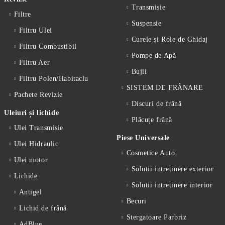
Transmisie
Filtre
Suspensie
Filtru Ulei
Curele și Role de Ghidaj
Filtru Combustibil
Pompe de Apă
Filtru Aer
Bujii
Filtru Polen/Habitaclu
SISTEM DE FRÂNARE
Pachete Revizie
Discuri de frână
Uleiuri și lichide
Plăcuțe frână
Ulei Transmisie
Piese Universale
Ulei Hidraulic
Cosmetice Auto
Ulei motor
Solutii intretinere exterior
Lichide
Solutii intretinere interior
Antigel
Becuri
Lichid de frânǎ
Stergatoare Parbriz
AdBlue