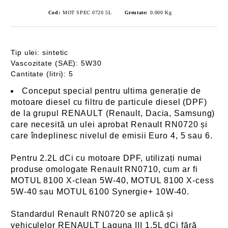
Cod:
MOT SPEC 0720 5L
Greutate:
0.000
Kg
Tip ulei: sintetic
Vascozitate (SAE): 5W30
Cantitate (litri): 5
Conceput special pentru ultima generație de
motoare diesel cu filtru de particule diesel (DPF)
de la grupul RENAULT (Renault, Dacia, Samsung)
care necesită un ulei aprobat Renault RN0720 și
care îndeplinesc nivelul de emisii Euro 4, 5 sau 6.
Pentru 2.2L dCi cu motoare DPF, utilizați numai
produse omologate Renault RN0710, cum ar fi
MOTUL 8100 X-clean 5W-40, MOTUL 8100 X-cess
5W-40 sau MOTUL 6100 Synergie+ 10W-40.
Standardul Renault RN0720 se aplică și
vehiculelor RENAULT Laguna III 1.5L dCi fără