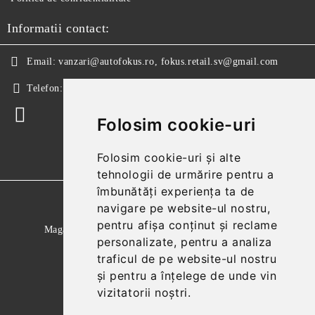
Informatii contact:
Email:
vanzari@autofokus.ro, fokus.retail.sv@gmail.com
Telefon:
+40 724 746 565
Folosim cookie-uri
Folosim cookie-uri și alte
tehnologii de urmărire pentru a
îmbunătăți experiența ta de
GDPR
navigare pe website-ul nostru,
pentru afișa conținut și reclame
Magazinul nostru respecta 100% prevederile GDPR.
personalizate, pentru a analiza
Citeste politica de confidentialitate
traficul de pe website-ul nostru
și pentru a înțelege de unde vin
Informatiile mele personale
vizitatorii noștri.