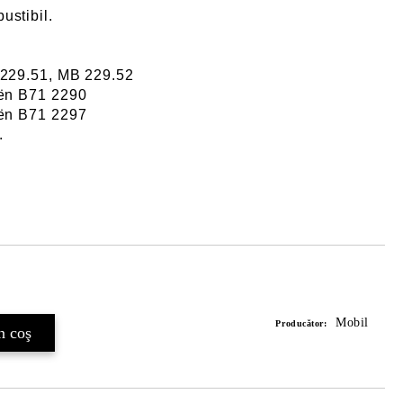
stibil.
 229.51, MB 229.52
oën B71 2290
oën B71 2297
.
Îmi doresc
Mobil
Producător: