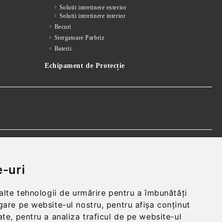
Solutii intretinere exterior
Solutii intretinere interior
Becuri
Stergatoare Parbriz
Baterii
Echipament de Protecție
 realparts@yahoo.com
-uri
 alte tehnologii de urmărire pentru a îmbunătăți
gare pe website-ul nostru, pentru afișa conținut
te, pentru a analiza traficul de pe website-ul