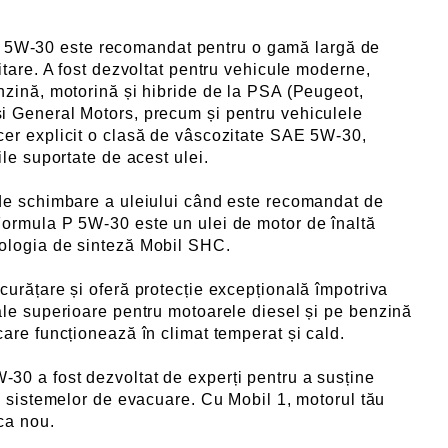
 5W-30 este recomandat pentru o gamă largă de
itare. A fost dezvoltat pentru vehicule moderne,
nzină, motorină și hibride de la PSA (Peugeot,
i General Motors, precum și pentru vehiculele
cer explicit o clasă de vâscozitate SAE 5W-30,
ile suportate de acest ulei.
 de schimbare a uleiului când este recomandat de
Formula P 5W-30 este un ulei de motor de înaltă
ologia de sinteză Mobil SHC.
curățare și oferă protecție excepțională împotriva
ale superioare pentru motoarele diesel și pe benzină
care funcționează în climat temperat și cald.
30 a fost dezvoltat de experți pentru a susține
ța sistemelor de evacuare. Cu Mobil 1, motorul tău
ca nou.