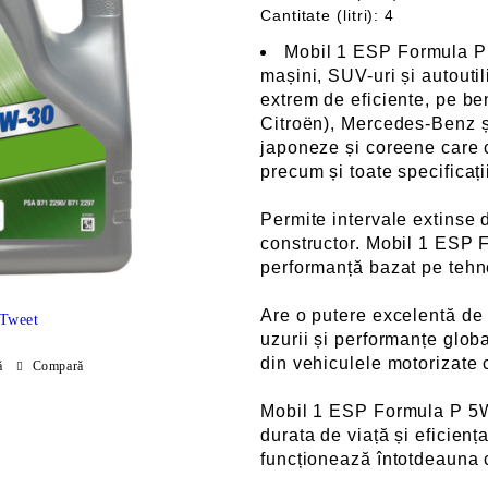
Cantitate (litri): 4
Mobil 1 ESP Formula P
mașini, SUV-uri și autoutil
extrem de eficiente, pe be
Citroën), Mercedes-Benz ș
japoneze și coreene care 
precum și toate specificați
Permite intervale extinse
constructor. Mobil 1 ESP 
performanță bazat pe tehn
Are o putere excelentă de 
Tweet
uzurii și performanțe glob
din vehiculele motorizate 
ă
Compară
Mobil 1 ESP Formula P 5W-
durata de viață și eficien
funcționează întotdeauna 