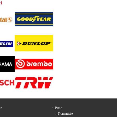
i
ic
Piese
Transmisie