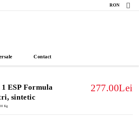
RON
ersale
Contact
277.00Lei
 1 ESP Formula
i, sintetic
00
Kg