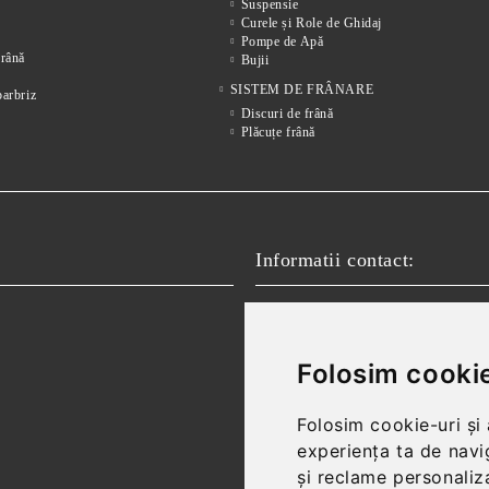
Suspensie
Curele și Role de Ghidaj
Pompe de Apă
frânǎ
Bujii
SISTEM DE FRÂNARE
parbriz
Discuri de frână
Plăcuțe frână
Informatii contact:
Email:
vanzari@autofokus.ro,
Telefon:
+40 724 746 565
Folosim cookie
Folosim cookie-uri și
experiența ta de navi
și reclame personaliza