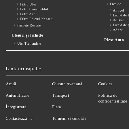
Lichide
Filtru Ulei
Filtru Combustibil
Antigel
Filtru Aer
Lichid de 
Filtru Polen/Habitaclu
AdBlue
Lichid de 
Pachete Revizie
Aditivi
Uleiuri și lichide
Piese Auto
Ulei Transmisie
Link-uri rapide:
Acasă
Căutare Avansată
Cookies
Autentificare
Transport
Politica de
confidentialitate
Înregistrare
Plata
Contactează-ne
Termeni si conditii