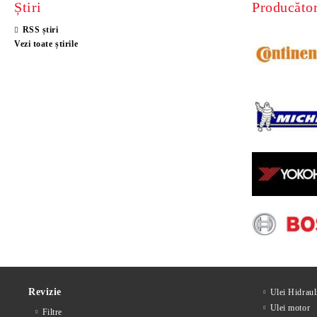
Știri
Producător
RSS știri
Vezi toate știrile
Revizie
Ulei Hidraul
Ulei motor
Filtre