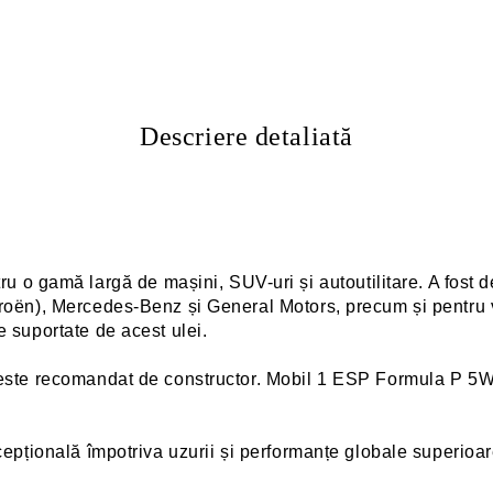
Descriere detaliată
o gamă largă de mașini, SUV-uri și autoutilitare. A fost de
roën), Mercedes-Benz și General Motors, precum și pentru v
 suportate de acest ulei.
 este recomandat de constructor. Mobil 1 ESP Formula P 5W-
cepțională împotriva uzurii și performanțe globale superioa