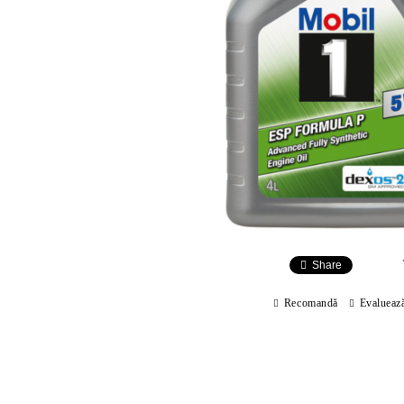
Share
Recomandă
Evalueaz