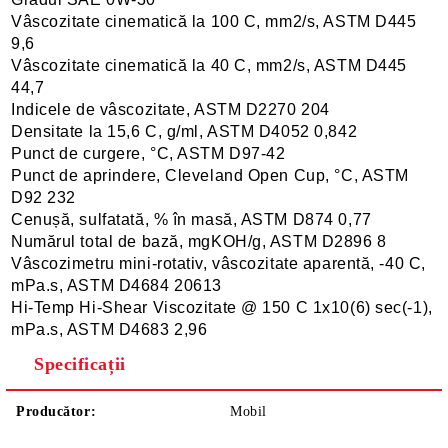
Vâscozitate cinematică la 100 C, mm2/s, ASTM D445
9,6
Vâscozitate cinematică la 40 C, mm2/s, ASTM D445
44,7
Indicele de vâscozitate, ASTM D2270 204
Densitate la 15,6 C, g/ml, ASTM D4052 0,842
Punct de curgere, °C, ASTM D97-42
Punct de aprindere, Cleveland Open Cup, °C, ASTM
D92 232
Cenușă, sulfatată, % în masă, ASTM D874 0,77
Numărul total de bază, mgKOH/g, ASTM D2896 8
Vâscozimetru mini-rotativ, vâscozitate aparentă, -40 C,
mPa.s, ASTM D4684 20613
Hi-Temp Hi-Shear Viscozitate @ 150 C 1x10(6) sec(-1),
mPa.s, ASTM D4683 2,96
Specificații
Producător:
Mobil