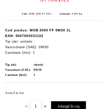
Cod:
MOB 3000 FF 0W30 1L
Greutate:
0.000
Kg
Cod produs: MOB 3000 FF 0W30 1L
EAN: 5407004031132
Tip ulei: sintetic
Vascozitate (SAE): 0W30
Cantitate (litri): 1
Tip ulei:
sintetic
Vascozitate (SAE):
0W30
Cantitate (litri):
1
Îmi doresc
Avem
2
în stoc