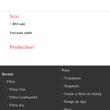
Știri
RSS știri
Vezi toate știrile
Producători
Piese
Revizie
Transmisie
Filtre
Suspensie
Filtru Ulei
Curele și Role de Ghidaj
Filtru Combustibil
Pompe de Apă
Filtru Aer
Bujii