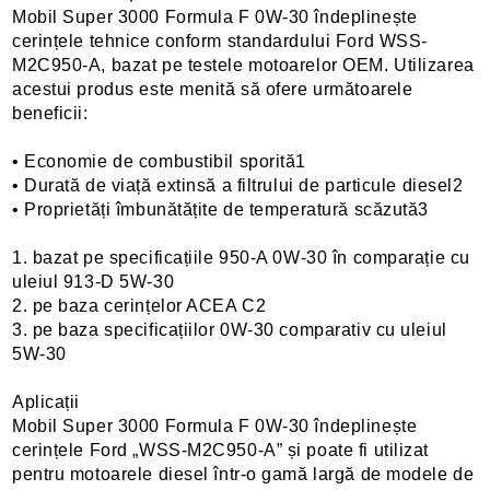
Mobil Super 3000 Formula F 0W-30 îndeplinește
cerințele tehnice conform standardului Ford WSS-
M2C950-A, bazat pe testele motoarelor OEM. Utilizarea
acestui produs este menită să ofere următoarele
beneficii:
• Economie de combustibil sporită1
• Durată de viață extinsă a filtrului de particule diesel2
• Proprietăți îmbunătățite de temperatură scăzută3
1. bazat pe specificațiile 950-A 0W-30 în comparație cu
uleiul 913-D 5W-30
2. pe baza cerințelor ACEA C2
3. pe baza specificațiilor 0W-30 comparativ cu uleiul
5W-30
Aplicații
Mobil Super 3000 Formula F 0W-30 îndeplinește
cerințele Ford „WSS-M2C950-A” și poate fi utilizat
pentru motoarele diesel într-o gamă largă de modele de