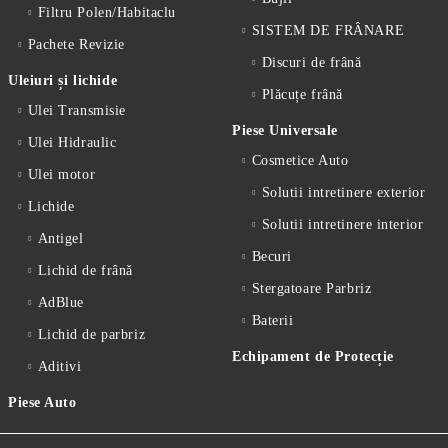
Filtru Polen/Habitaclu
SISTEM DE FRÂNARE
Pachete Revizie
Discuri de frână
Uleiuri și lichide
Plăcuțe frână
Ulei Transmisie
Piese Universale
Ulei Hidraulic
Cosmetice Auto
Ulei motor
Solutii intretinere exterior
Lichide
Solutii intretinere interior
Antigel
Becuri
Lichid de frânǎ
Stergatoare Parbriz
AdBlue
Baterii
Lichid de parbriz
Echipament de Protecție
Aditivi
Piese Auto