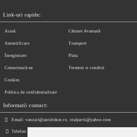
Link-uri rapide:
Acasă
Căutare Avansată
Autentificare
Transport
Înregistrare
Plata
Contactează-ne
Termeni si conditii
Cookies
Politica de confidentialitate
Informatii contact:
Email:
vanzari@autofokus.ro, realparts@yahoo.com
Telefon:
+40 724 746 565