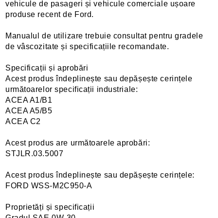
vehicule de pasageri și vehicule comerciale ușoare
produse recent de Ford.
Manualul de utilizare trebuie consultat pentru gradele
de vâscozitate și specificațiile recomandate.
Specificații și aprobări
Acest produs îndeplinește sau depășește cerințele
următoarelor specificații industriale:
ACEA A1/B1
ACEA A5/B5
ACEA C2
Acest produs are următoarele aprobări:
STJLR.03.5007
Acest produs îndeplinește sau depășește cerințele:
FORD WSS-M2C950-A
Proprietăți și specificații
Gradul SAE 0W-30