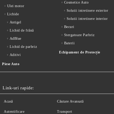
Cosmetice Auto
Ulei motor
Solutii intretinere exterior
Lichide
Solutii intretinere interior
Antigel
Becuri
Lichid de frânǎ
Stergatoare Parbriz
AdBlue
Baterii
Lichid de parbriz
Echipament de Protecție
Aditivi
Piese Auto
Link-uri rapide:
Acasă
Căutare Avansată
Autentificare
Transport