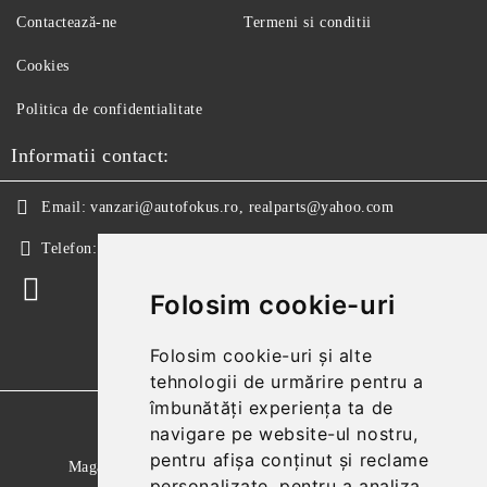
Contactează-ne
Termeni si conditii
Cookies
Politica de confidentialitate
Informatii contact:
Email:
vanzari@autofokus.ro, realparts@yahoo.com
Telefon:
+40 724 746 565
Folosim cookie-uri
Folosim cookie-uri și alte
tehnologii de urmărire pentru a
îmbunătăți experiența ta de
GDPR
navigare pe website-ul nostru,
pentru afișa conținut și reclame
Magazinul nostru respecta 100% prevederile GDPR.
personalizate, pentru a analiza