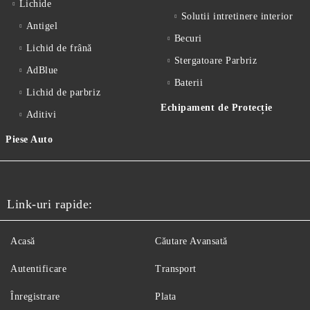
Lichide
Solutii intretinere interior
Antigel
Becuri
Lichid de frânǎ
Stergatoare Parbriz
AdBlue
Baterii
Lichid de parbriz
Echipament de Protecție
Aditivi
Piese Auto
Link-uri rapide:
Acasă
Căutare Avansată
Autentificare
Transport
Înregistrare
Plata