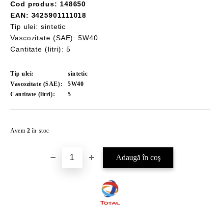
Cod produs: 148650
EAN: 3425901111018
Tip ulei: sintetic
Vascozitate (SAE): 5W40
Cantitate (litri): 5
Tip ulei:
sintetic
Vascozitate (SAE):
5W40
Cantitate (litri):
5
Îmi doresc
Avem
2
în stoc