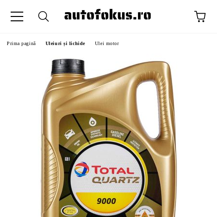
Prima pagină
Uleiuri și lichide
Ulei motor