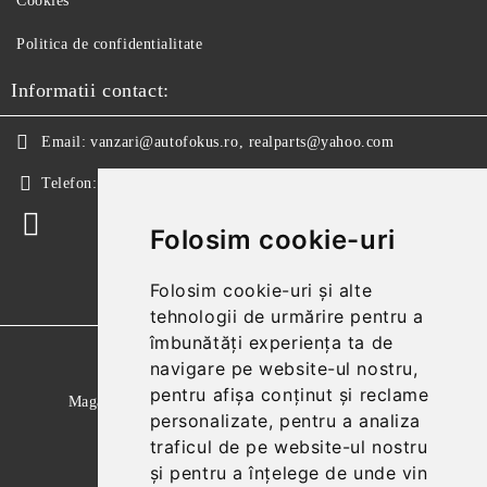
Cookies
Politica de confidentialitate
Informatii contact:
Email:
vanzari@autofokus.ro, realparts@yahoo.com
Telefon:
+40 724 746 565
Folosim cookie-uri
Folosim cookie-uri și alte
tehnologii de urmărire pentru a
îmbunătăți experiența ta de
GDPR
navigare pe website-ul nostru,
pentru afișa conținut și reclame
Magazinul nostru respecta 100% prevederile GDPR.
personalizate, pentru a analiza
Citeste politica de confidentialitate
traficul de pe website-ul nostru
și pentru a înțelege de unde vin