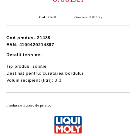
Cod:
21438
Greutate:
0.000
Kg
Cod produs: 21438
EAN: 4100420214387
Detalii tehnice:
Tip produs: solutie
Destinat pentru: curatarea bordului
Volum recipient (litri): 0.3
Îmi doresc
Produsele lipsesc de pe stoc