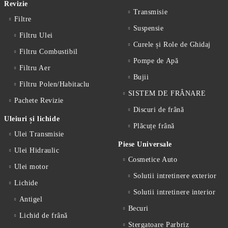
Revizie
Transmisie
Filtre
Suspensie
Filtru Ulei
Curele și Role de Ghidaj
Filtru Combustibil
Pompe de Apă
Filtru Aer
Bujii
Filtru Polen/Habitaclu
SISTEM DE FRÂNARE
Pachete Revizie
Discuri de frână
Uleiuri și lichide
Plăcuțe frână
Ulei Transmisie
Piese Universale
Ulei Hidraulic
Cosmetice Auto
Ulei motor
Solutii intretinere exterior
Lichide
Solutii intretinere interior
Antigel
Becuri
Lichid de frânǎ
Stergatoare Parbriz