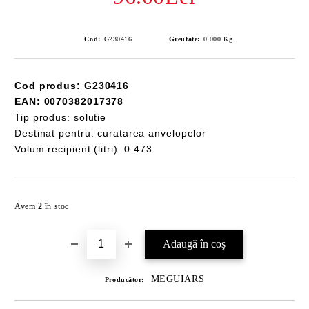
Cod:
G230416
Greutate:
0.000
Kg
Cod produs: G230416
EAN: 0070382017378
Tip produs: solutie
Destinat pentru: curatarea anvelopelor
Volum recipient (litri): 0.473
Îmi doresc
Avem
2
în stoc
MEGUIARS
Producător: