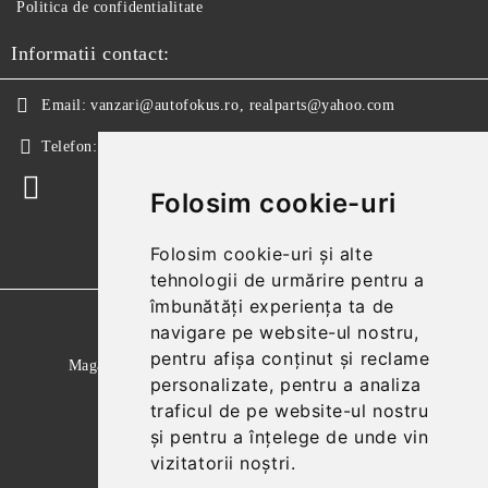
Politica de confidentialitate
Informatii contact:
Email:
vanzari@autofokus.ro, realparts@yahoo.com
Telefon:
+40 724 746 565
Folosim cookie-uri
Folosim cookie-uri și alte
tehnologii de urmărire pentru a
îmbunătăți experiența ta de
GDPR
navigare pe website-ul nostru,
pentru afișa conținut și reclame
Magazinul nostru respecta 100% prevederile GDPR.
personalizate, pentru a analiza
Citeste politica de confidentialitate
traficul de pe website-ul nostru
și pentru a înțelege de unde vin
Informatiile mele personale
vizitatorii noștri.