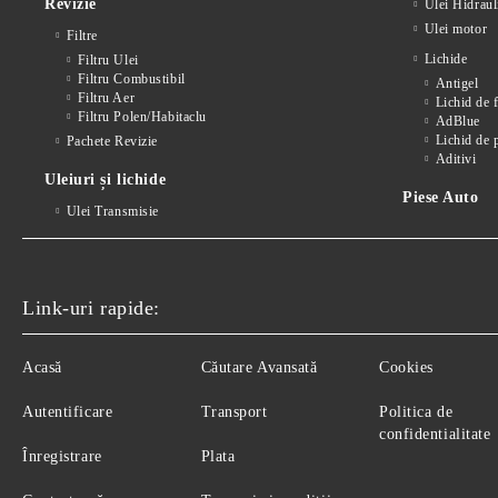
Revizie
Ulei Hidraul
Ulei motor
Filtre
Lichide
Filtru Ulei
Filtru Combustibil
Antigel
Filtru Aer
Lichid de 
Filtru Polen/Habitaclu
AdBlue
Lichid de 
Pachete Revizie
Aditivi
Uleiuri și lichide
Piese Auto
Ulei Transmisie
Link-uri rapide:
Acasă
Căutare Avansată
Cookies
Autentificare
Transport
Politica de
confidentialitate
Înregistrare
Plata