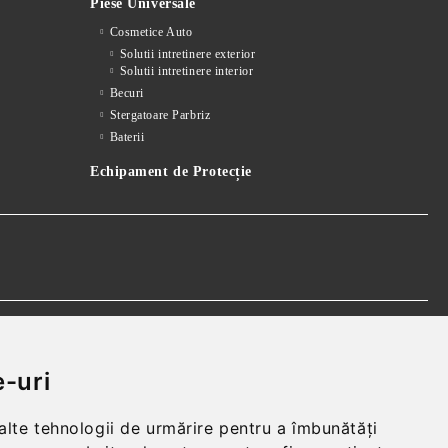
Piese Universale
Cosmetice Auto
Solutii intretinere exterior
Solutii intretinere interior
Becuri
Stergatoare Parbriz
Baterii
Echipament de Protecție
 realparts@yahoo.com
-uri
 alte tehnologii de urmărire pentru a îmbunătăți