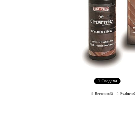
Сподели
Recomandă
Evalueaz