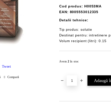
Cod produs: H0053MA
EAN: 8005553012335
Detalii tehnice:
Tip produs: solutie
Destinat pentru: intretinere p
Volum recipient (litri): 0.15
Avem
2
în stoc
Tweet
ă
Compară