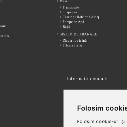
ic
Piese
Transmisie
Suspensie
Curele și Role de Ghidaj
Pompe de Apă
frânǎ
Bujii
SISTEM DE FRÂNARE
parbriz
Discuri de frână
Plăcuțe frână
Informatii contact:
Email:
vanzari@autofokus.ro,
Telefon:
+40 724 746 565
Folosim cookie
Folosim cookie-uri și