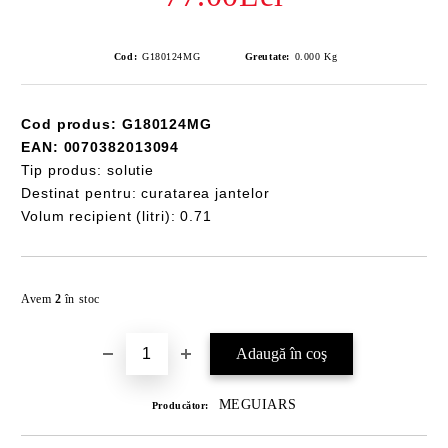
Cod:
G180124MG
Greutate:
0.000
Kg
Cod produs: G180124MG
EAN: 0070382013094
Tip produs: solutie
Destinat pentru: curatarea jantelor
Volum recipient (litri): 0.71
Îmi doresc
Avem
2
în stoc
MEGUIARS
Producător: