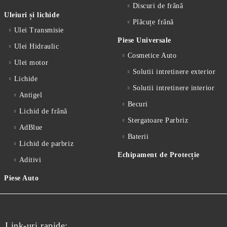
Discuri de frână
Uleiuri și lichide
Plăcuțe frână
Ulei Transmisie
Piese Universale
Ulei Hidraulic
Cosmetice Auto
Ulei motor
Solutii intretinere exterior
Lichide
Solutii intretinere interior
Antigel
Becuri
Lichid de frânǎ
Stergatoare Parbriz
AdBlue
Baterii
Lichid de parbriz
Echipament de Protecție
Aditivi
Piese Auto
Link-uri rapide: