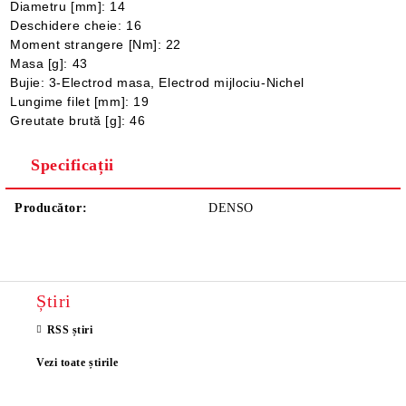
Diametru [mm]: 14
Deschidere cheie: 16
Moment strangere [Nm]: 22
Masa [g]: 43
Bujie: 3-Electrod masa, Electrod mijlociu-Nichel
Lungime filet [mm]: 19
Greutate brută [g]: 46
Specificații
Producător:
DENSO
Știri
RSS știri
Vezi toate știrile