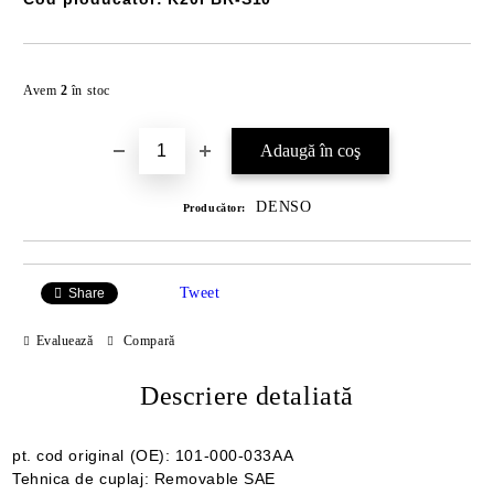
Îmi doresc
Avem
2
în stoc
DENSO
Producător:
Tweet
Share
Evaluează
Compară
Descriere detaliată
pt. cod original (OE): 101-000-033AA
Tehnica de cuplaj: Removable SAE