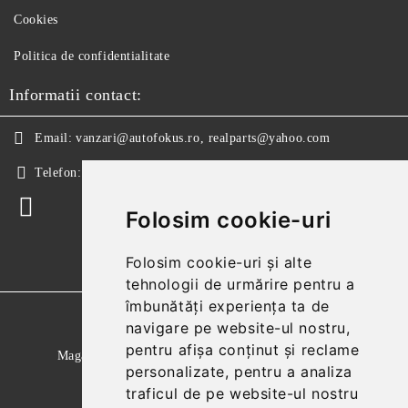
Cookies
Politica de confidentialitate
Informatii contact:
Email:
vanzari@autofokus.ro, realparts@yahoo.com
Telefon:
+40 724 746 565
Folosim cookie-uri
Folosim cookie-uri și alte
tehnologii de urmărire pentru a
îmbunătăți experiența ta de
GDPR
navigare pe website-ul nostru,
pentru afișa conținut și reclame
Magazinul nostru respecta 100% prevederile GDPR.
personalizate, pentru a analiza
Citeste politica de confidentialitate
traficul de pe website-ul nostru