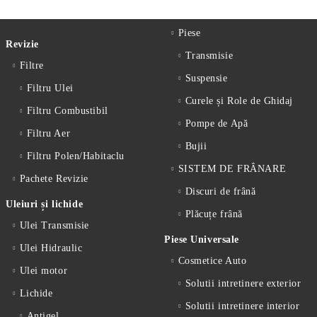
Piese
Revizie
Transmisie
Filtre
Suspensie
Filtru Ulei
Curele și Role de Ghidaj
Filtru Combustibil
Pompe de Apă
Filtru Aer
Bujii
Filtru Polen/Habitaclu
SISTEM DE FRÂNARE
Pachete Revizie
Discuri de frână
Uleiuri și lichide
Plăcuțe frână
Ulei Transmisie
Piese Universale
Ulei Hidraulic
Cosmetice Auto
Ulei motor
Solutii intretinere exterior
Lichide
Solutii intretinere interior
Antigel