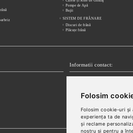
Curele și Role de Ghidaj
Pompe de Apă
frânǎ
Bujii
SISTEM DE FRÂNARE
parbriz
Discuri de frână
Plăcuțe frână
Informatii contact:
Email:
vanzari@autofokus.ro,
Telefon:
+40 724 746 565
Folosim cookie
Folosim cookie-uri și
experiența ta de navi
și reclame personaliza
nostru și pentru a înț