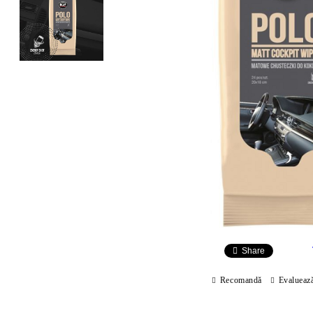
Share
Recomandă
Evalueaz