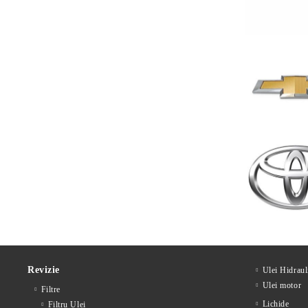
Revizie
Ulei Hidraul
Ulei motor
Filtre
Lichide
Filtru Ulei