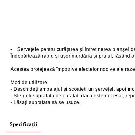
Șervețele pentru curățarea și întreținerea planșei de 
Îndepărtează rapid și ușor murdăria și praful, lăsând o
Acestea protejează împotriva efectelor nocive ale razel
Mod de utilizare:
- Deschideți ambalajul și scoateți un șervețel, apoi înc
- Ștergeți suprafața de curățat, dacă este necesar, repe
- Lăsați suprafața să se usuce.
Specificații