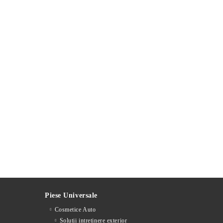
Piese Universale
Cosmetice Auto
Solutii intretinere exterior