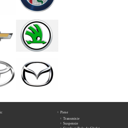
ic
Piese
Transmisie
Suspensie