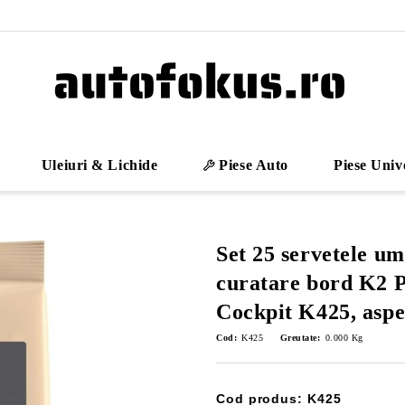
Uleiuri & Lichide
Piese Auto
Piese Univ
Set 25 servetele u
curatare bord K2
Cockpit K425, aspe
Cod:
K425
Greutate:
0.000
Kg
Cod produs: K425