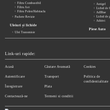
Filtru Combustibil
Antigel
Filtru Aer
Lichid de 
Filtru Polen/Habitaclu
AdBlue
Lichid de 
Pachete Revizie
Aditivi
Uleiuri și lichide
Piese Auto
Ulei Transmisie
Link-uri rapide:
Acasă
Căutare Avansată
Cookies
Autentificare
Transport
Politica de
confidentialitate
Înregistrare
Plata
Contactează-ne
Termeni si conditii