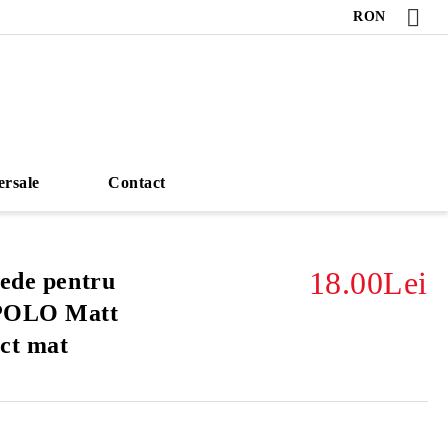
RON
ersale
Contact
18.00Lei
mede pentru
 POLO Matt
ct mat