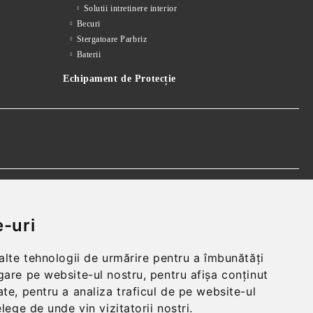
Solutii intretinere interior
Becuri
Stergatoare Parbriz
Baterii
Echipament de Protecție
 realparts@yahoo.com
-uri
 alte tehnologii de urmărire pentru a îmbunătăți
gare pe website-ul nostru, pentru afișa conținut
te, pentru a analiza traficul de pe website-ul
elege de unde vin vizitatorii noștri.