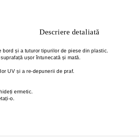
Descriere detaliată
bord și a tuturor tipurilor de piese din plastic.
 suprafață ușor întunecată și mată.
or UV și a re-depunerii de praf.
hideți ermetic.
tați-o.