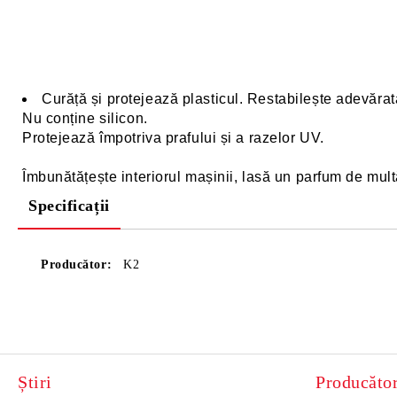
Curăță și protejează plasticul. Restabilește adevărat
Nu conține silicon.
Protejează împotriva prafului și a razelor UV.
Îmbunătățește interiorul mașinii, lasă un parfum de mul
Specificații
Producător:
K2
Știri
Producător