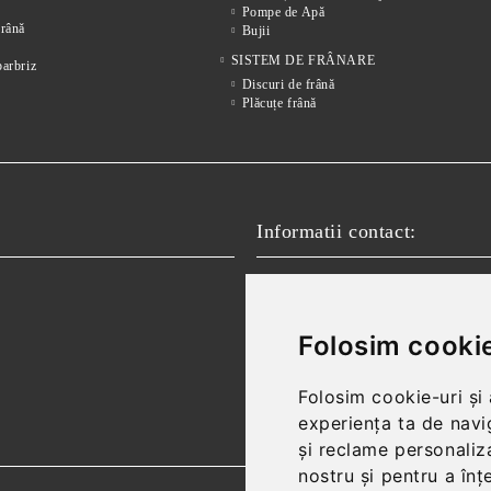
Pompe de Apă
frânǎ
Bujii
SISTEM DE FRÂNARE
parbriz
Discuri de frână
Plăcuțe frână
Informatii contact:
Email:
vanzari@autofokus.ro,
Telefon:
+40 724 746 565
Folosim cookie
Folosim cookie-uri și
experiența ta de navi
și reclame personaliza
nostru și pentru a înț