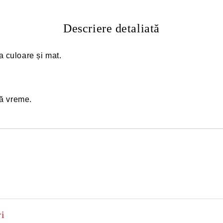
Descriere detaliată
a culoare și mat.
tă vreme.
i