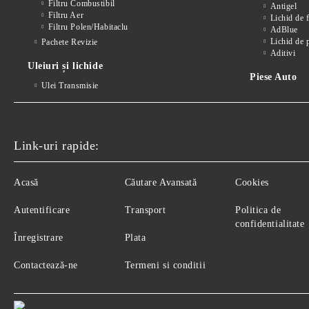
Filtru Combustibil
Antigel
Filtru Aer
Lichid de 
Filtru Polen/Habitaclu
AdBlue
Lichid de 
Pachete Revizie
Aditivi
Uleiuri și lichide
Piese Auto
Ulei Transmisie
Link-uri rapide:
Acasă
Căutare Avansată
Cookies
Autentificare
Transport
Politica de
confidentialitate
Înregistrare
Plata
Contactează-ne
Termeni si conditii