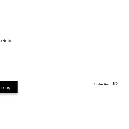
ordului
Îmi doresc
K2
Producător: