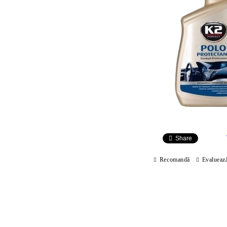
Share
Recomandă
Evalueaz