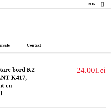
RON
ersale
Contact
24.00Lei
atare bord K2
NT K417,
nt cu
l