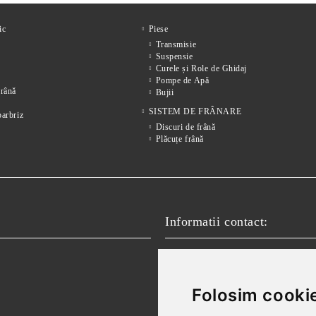
ic
Piese
Transmisie
Suspensie
Curele și Role de Ghidaj
Pompe de Apă
frânǎ
Bujii
SISTEM DE FRÂNARE
parbriz
Discuri de frână
Plăcuțe frână
Informatii contact:
Email:
vanzari@autofokus.ro,
Telefon:
+40 724 746 565
Folosim cookie