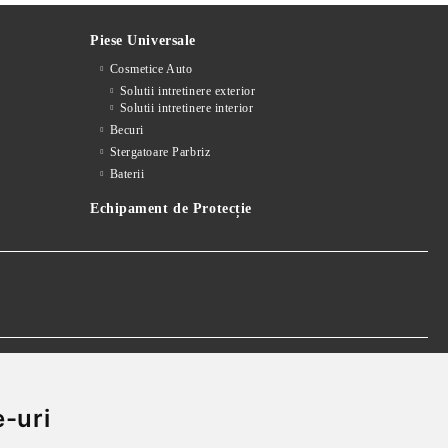
Piese Universale
Cosmetice Auto
Solutii intretinere exterior
Solutii intretinere interior
Becuri
Stergatoare Parbriz
Baterii
Echipament de Protecție
 realparts@yahoo.com
-uri