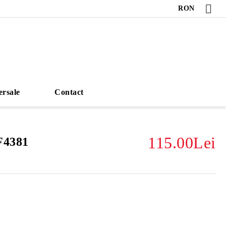
RON
ersale
Contact
115.00Lei
F4381