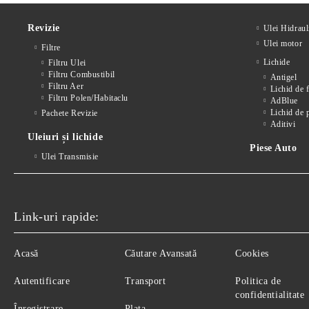
Revizie
Ulei Hidraul
Ulei motor
Filtre
Lichide
Filtru Ulei
Filtru Combustibil
Antigel
Filtru Aer
Lichid de 
Filtru Polen/Habitaclu
AdBlue
Lichid de 
Pachete Revizie
Aditivi
Uleiuri și lichide
Piese Auto
Ulei Transmisie
Link-uri rapide:
Acasă
Căutare Avansată
Cookies
Autentificare
Transport
Politica de
confidentialitate
Înregistrare
Plata