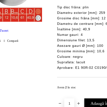
Tip disc frâna: plin
Diametru exterior [mm]: 259
Grosime disc frâna [mm]: 12
Diametru de centrare [mm]: 
Înaltime [mm]: 40,9
Tweet
Numar gauri: 4
Dimensiune filet: 13,5
ă
Compară
Asezare gauri Ø [mm]: 100
Grosime minima [mm]: 10,6
Culoare: negru
Suprafata: lacuit
Aprobare: E1 90R-02 C0190
Avem
2
în stoc