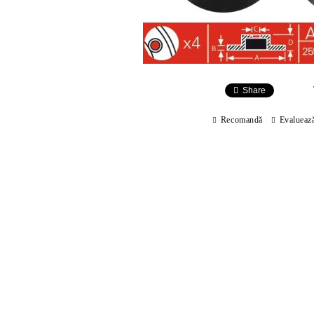
Share
Recomandă
Evalueaz