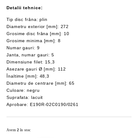
Detalii tehnice:
Tip disc frâna: plin
Diametru exterior [mm]: 272
Grosime disc frâna [mm]: 10
Grosime minima [mm]: 8
Numar gauri: 9
Janta, numar gauri: 5
Dimensiune filet: 15,3
Asezare gauri Ø [mm]: 112
Înaltime [mm]: 48,3
Diametru de centrare [mm]: 65
Culoare: negru
Suprafata: lacuit
Aprobare: E190R-02C0190/0261
Îmi doresc
Avem
2
în stoc