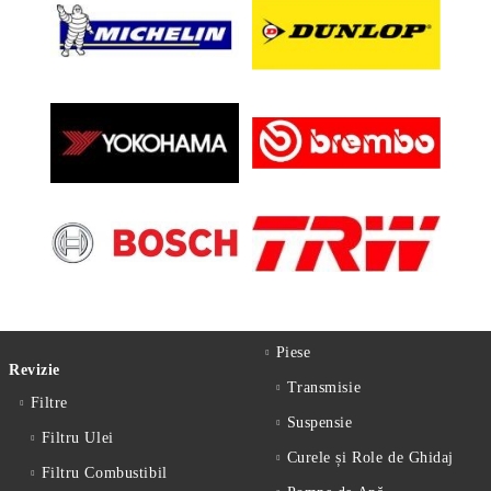
Piese
Revizie
Transmisie
Filtre
Suspensie
Filtru Ulei
Curele și Role de Ghidaj
Filtru Combustibil