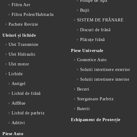
Pompe de Apă
Filtru Aer
Bujii
Filtru Polen/Habitaclu
SISTEM DE FRÂNARE
Pachete Revizie
Discuri de frână
Uleiuri și lichide
Plăcuțe frână
Ulei Transmisie
Piese Universale
Ulei Hidraulic
Cosmetice Auto
Ulei motor
Solutii intretinere exterior
Lichide
Solutii intretinere interior
Antigel
Becuri
Lichid de frânǎ
Stergatoare Parbriz
AdBlue
Baterii
Lichid de parbriz
Echipament de Protecție
Aditivi
Piese Auto