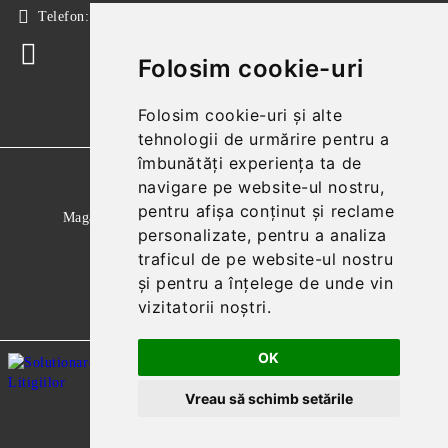
Telefon:
+40 724 746 565
Folosim cookie-uri
Folosim cookie-uri și alte
tehnologii de urmărire pentru a
îmbunătăți experiența ta de
GDPR
navigare pe website-ul nostru,
pentru afișa conținut și reclame
Magazinul nostru respecta 100% prevederile GDPR.
personalizate, pentru a analiza
Citeste politica de confidentialitate
traficul de pe website-ul nostru
și pentru a înțelege de unde vin
Informatiile mele personale
vizitatorii noștri.
OK
Vreau să schimb setările
Solutie comert electronic Seliton