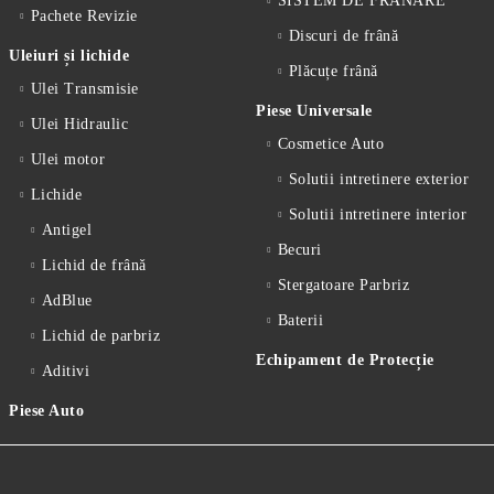
SISTEM DE FRÂNARE
Pachete Revizie
Discuri de frână
Uleiuri și lichide
Plăcuțe frână
Ulei Transmisie
Piese Universale
Ulei Hidraulic
Cosmetice Auto
Ulei motor
Solutii intretinere exterior
Lichide
Solutii intretinere interior
Antigel
Becuri
Lichid de frânǎ
Stergatoare Parbriz
AdBlue
Baterii
Lichid de parbriz
Echipament de Protecție
Aditivi
Piese Auto