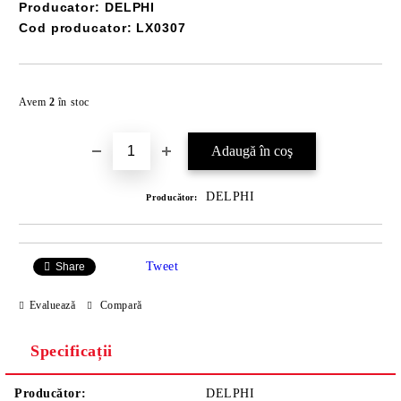
Producator: DELPHI
Cod producator: LX0307
Îmi doresc
Avem
2
în stoc
DELPHI
Producător:
Tweet
Share
Evaluează
Compară
Specificații
Producător:
DELPHI