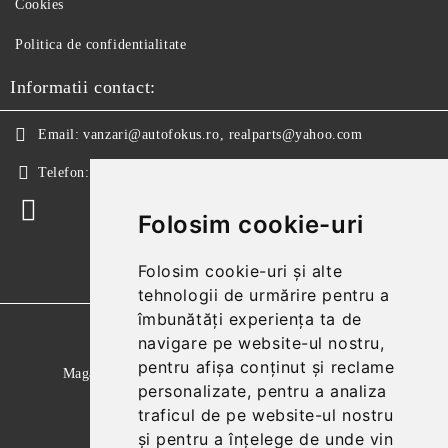
Cookies
Politica de confidentialitate
Informatii contact:
Email:
vanzari@autofokus.ro, realparts@yahoo.com
Telefon:
+40 724 746 565
Folosim cookie-uri
Folosim cookie-uri și alte
tehnologii de urmărire pentru a
îmbunătăți experiența ta de
GDPR
navigare pe website-ul nostru,
pentru afișa conținut și reclame
Magazinul nostru respecta 100% prevederile GDPR.
personalizate, pentru a analiza
Citeste politica de confidentialitate
traficul de pe website-ul nostru
și pentru a înțelege de unde vin