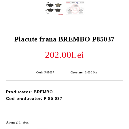
Placute frana BREMBO P85037
202.00Lei
Cod:
P85037
Greutate:
0.000
Kg
Producator: BREMBO
Cod producator: P 85 037
Îmi doresc
Avem
2
în stoc