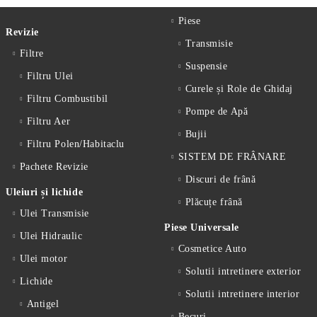
Piese
Revizie
Transmisie
Filtre
Suspensie
Filtru Ulei
Curele și Role de Ghidaj
Filtru Combustibil
Pompe de Apă
Filtru Aer
Bujii
Filtru Polen/Habitaclu
SISTEM DE FRÂNARE
Pachete Revizie
Discuri de frână
Uleiuri și lichide
Plăcuțe frână
Ulei Transmisie
Piese Universale
Ulei Hidraulic
Cosmetice Auto
Ulei motor
Solutii intretinere exterior
Lichide
Solutii intretinere interior
Antigel
Becuri