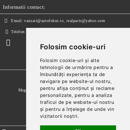
Informatii contact:
Email:
vanzari@autofokus.ro, realparts@yahoo.com
Telefon:
+40 724 746 565
Folosim cookie-uri
Folosim cookie-uri și alte
tehnologii de urmărire pentru a
îmbunătăți experiența ta de
GDPR
navigare pe website-ul nostru,
pentru afișa conținut și reclame
Magazinul nostru respecta 100% prevederile GDPR.
personalizate, pentru a analiza
Citeste politica de confidentialitate
traficul de pe website-ul nostru
și pentru a înțelege de unde vin
Informatiile mele personale
vizitatorii noștri.