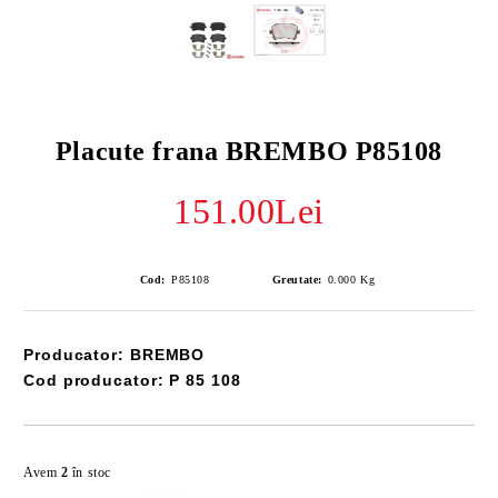
Placute frana BREMBO P85108
151.00Lei
Cod:
P85108
Greutate:
0.000
Kg
Producator: BREMBO
Cod producator: P 85 108
Îmi doresc
Avem
2
în stoc