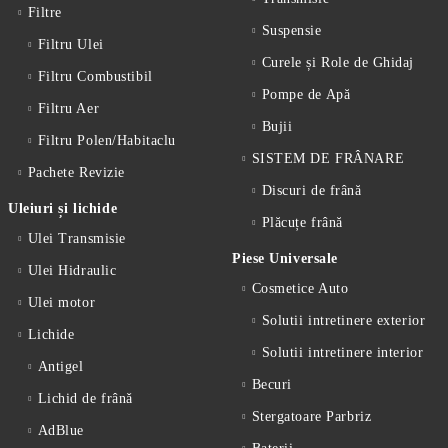
Filtre
Suspensie
Filtru Ulei
Curele și Role de Ghidaj
Filtru Combustibil
Pompe de Apă
Filtru Aer
Bujii
Filtru Polen/Habitaclu
SISTEM DE FRÂNARE
Pachete Revizie
Discuri de frână
Uleiuri și lichide
Plăcuțe frână
Ulei Transmisie
Piese Universale
Ulei Hidraulic
Cosmetice Auto
Ulei motor
Solutii intretinere exterior
Lichide
Solutii intretinere interior
Antigel
Becuri
Lichid de frânǎ
Stergatoare Parbriz
AdBlue