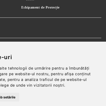
Echipament de Protecție
 realparts@yahoo.com
-uri
 alte tehnologii de urmărire pentru a îmbunătăți
gare pe website-ul nostru, pentru afișa conținut
te, pentru a analiza traficul de pe website-ul
elege de unde vin vizitatorii noștri.
Informatiile mele personale
b setările
Solutie comert electronic Seliton