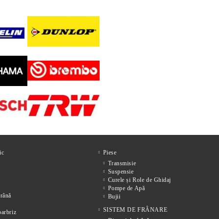
ic
Piese
Transmisie
Suspensie
Curele și Role de Ghidaj
Pompe de Apă
frânǎ
Bujii
SISTEM DE FRÂNARE
parbriz