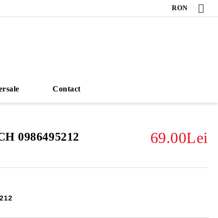
RON
ersale
Contact
69.00Lei
SCH 0986495212
 212