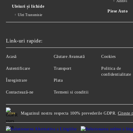
Aditivi
Uleiuri și lichide
Piese Auto
Ulei Transmisie
Link-uri rapide:
Acasă
Căutare Avansată
Cookies
Autentificare
Transport
Politica de
confidentialitate
Înregistrare
Plata
Contactează-ne
Termeni si conditii
Magazinul nostru respecta 100% prevederile GDPR.
Citeste 
GDPR