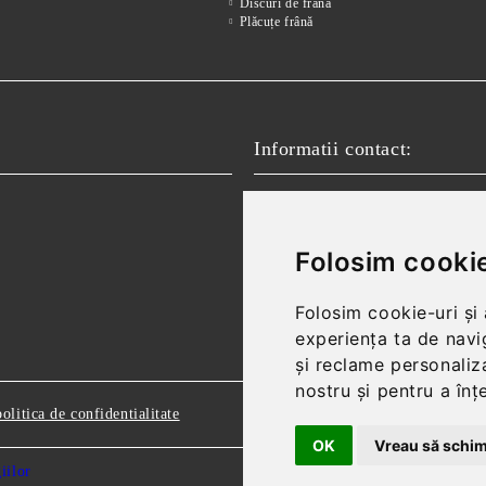
Discuri de frână
Plăcuțe frână
Informatii contact:
Email:
vanzari@autofokus.ro,
Telefon:
+40 724 746 565
Folosim cookie
Folosim cookie-uri și
experiența ta de navi
și reclame personaliza
nostru și pentru a înț
politica de confidentialitate
OK
Vreau să schim